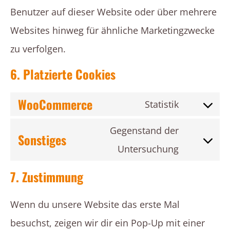
Benutzer auf dieser Website oder über mehrere
Websites hinweg für ähnliche Marketingzwecke
zu verfolgen.
6. Platzierte Cookies
WooCommerce
Statistik
Consent
Gegenstand der
Sonstiges
to
Untersuchung
Consent
service
to
7. Zustimmung
woocommer
service
Wenn du unsere Website das erste Mal
sonstiges
besuchst, zeigen wir dir ein Pop-Up mit einer